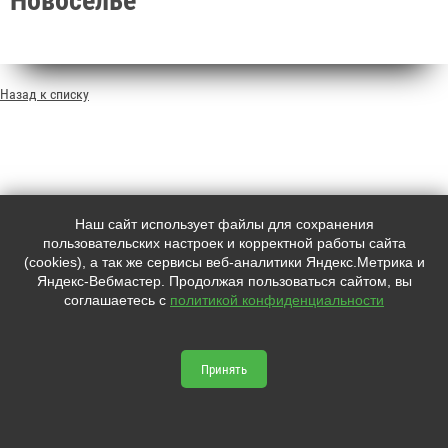
Назад к списку
Наш сайт использует файлы для сохранения
пользовательских настроек и корректной работы сайта
Наш адрес:
Контакты:
(cookies), а так же сервисы веб-аналитики Яндекс.Метрика и
Яндекс-Вебмастер. Продолжая пользоваться сайтом, вы
Санкт-Петербург, Промышленная
+7 (
812
) 702-39-13
соглашаетесь с
политикой конфиденциальности
улица, 19
С 9:00 до 20:00, без выходных
bc-reductor.ru © 2026
Принять
Сайт сделан по сертификату качества
Placemark